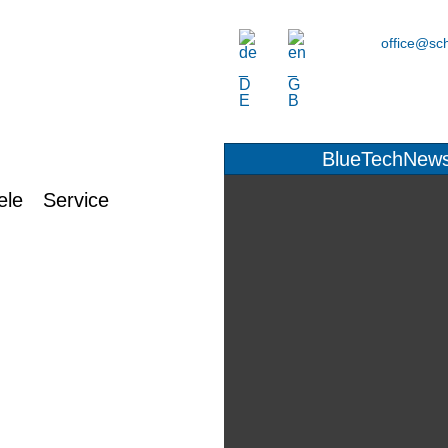
office@sch
BlueTechNew
ele
Service