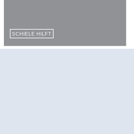
SCHIELE HILFT
Schiele Maschinenbau –
always there for you