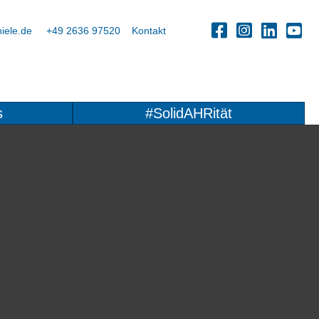
iele.de
+49 2636 97520
Kontakt
s
#SolidAHRität