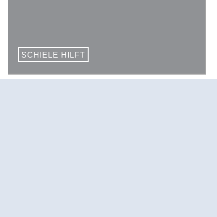
SCHIELE HILFT
Ein Beitrag für unsere
Umwelt