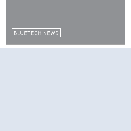
BLUETECH NEWS
Schiele im ARD-
Mittagsmagazin:
Unternehmer ohne
Rohstoffe