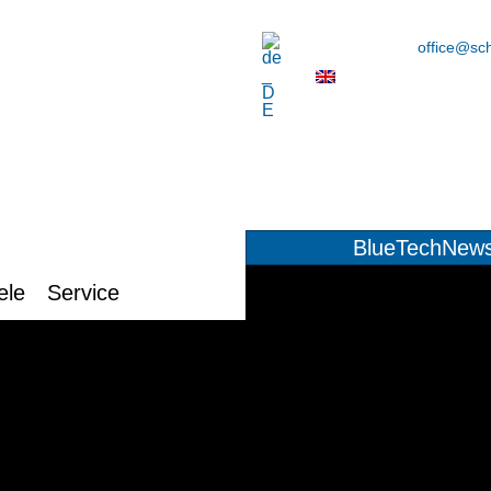
office@sch
BlueTechNew
ele
Service