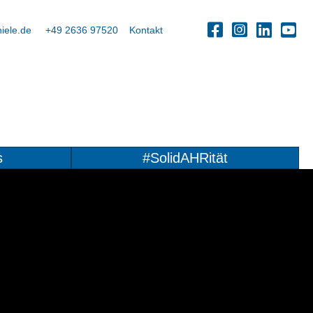
iele.de
+49 2636 97520
Kontakt
s
#SolidAHRität